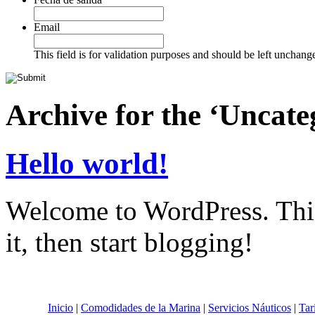
Date
Format:
Email
MM
slash
This field is for validation purposes and should be left unchang
DD
slash
YYYY
Archive for the ‘Uncate
Hello world!
Welcome to WordPress. This i
it, then start blogging!
Inicio
|
Comodidades de la Marina
|
Servicios Náuticos
|
Tar