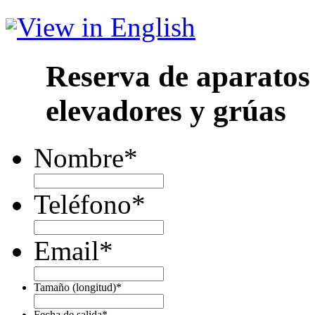
View in English
Reserva de aparatos
elevadores y grúas
Nombre
*
Teléfono
*
Email
*
Tamaño (longitud)
*
Fecha de salida
*